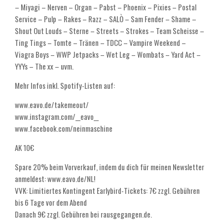
– Miyagi – Nerven – Organ – Pabst – Phoenix – Pixies – Postal
Service – Pulp – Rakes – Razz – SALÒ – Sam Fender – Shame –
Shout Out Louds – Sterne – Streets – Strokes – Team Scheisse –
Ting Tings – Tomte – Tränen – TDCC – Vampire Weekend –
Viagra Boys – WWP Jetpacks – Wet Leg – Wombats – Yard Act –
YYYs – The xx – uvm.
Mehr Infos inkl. Spotify-Listen auf:
www.eavo.de/takemeout/
www.instagram.com/__eavo__
www.facebook.com/neinmaschine
AK 10€
Spare 20% beim Vorverkauf, indem du dich für meinen Newsletter
anmeldest: www.eavo.de/NL!
VVK: Limitiertes Kontingent Earlybird-Tickets: 7€ zzgl. Gebühren
bis 6 Tage vor dem Abend
Danach 9€ zzgl. Gebühren bei rausgegangen.de.