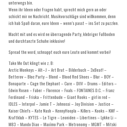
unterwegs bin.
Wenn ihr Ideen oder Fragen habt, sprecht mich gern an oder
schickt mir ne Nachricht. Musikvorschläge sind willkommen, denn
ich hab Spaß daran, eure Ideen – wenn’s passt – ins Set zu puzzlen.
Macht mit und es wird ne überragende Party, klebriger Fußboden
und durchtanzte Schuhe inklusive!
Spread the word, schnappt euch eure Leute und kommt vorbei!
Take Me Out klingt wie z. B:
Arctic Monkeys – Alt–J – Art Brut – Bilderbuch – 3xBeat! –
Betterov – Bloc Party – Blond – Blood Red Shoes – Blur – BOY –
Bonaparte – Cage the Elephant – Cure – DIIV – Drums – Editors –
Edwin Rosen – Faber – Florence – Foals – FONTAINES D.C. – Franz
Ferdinand – Friska – Frittenbude – Giant Rooks – girl in red –
IDLES – Interpol – Jamie T – Johnossi – Joy Division – Justice –
Kaiser Chiefs – Kate Nash – KennyHoopla – Killers – Kooks – KMF –
Kraftklub – KYTES – Le Tigre – Leoniden – Libertines – Lykke Li –
M83 – Mando Diao – Maxïmo Park – Metronomy – MGMT – Mitski