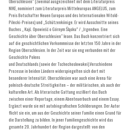
Oberschlesien“ (zweimal ausgezeichnet mit dem Literaturpreis
NIKE, nominiert zum Literaturpreis Mitteleuropas ANGELUS, zum
Preis Botschafter Neuen Europas und des Internationalen Witold-
Pilecki-Preises) und „Schützenkönige. Er wird Ausschnitte seines
Buches „ Kajś. Opowieść o Górnym Śląsku” / „Irgendwo. Eine
Geschichte über Oberschlesien“ lesen. Das Buch konzentriert sich
auf die geschichtlichen Vorkommnisse der letzten 150 Jahre in der
Region Oberschlesien. In der Zeit war sie eng verbunden mit der
Geschichte Polens
und Deutschlands (sowie der Tschechoslowakei).Verschiedene
Prozesse in beiden Ländern widerspiegelten sich dort mit
besonderer Intensität. Oberschlesien war auch eine Arena für
polnisch-deutsche Streitigkeiten – der militärischen, als auch der
kulturellen Art. Als literarische Gattung oszilliert das Buch
zwischen einer Reportage, einem Abenteuerbuch und einem Essay.
Ergänzt wurde sie mit autobiografischen Schilderungen. Der Autor
flicht sie ein, um aus der Geschichte seiner Familie einen Grund für
die Darstellung zu bilden. In jener Familiengeschichte wird das
gesamte 20. Jahrhundert der Region dargestellt: von den